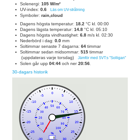
Solenergi:
105 W/m²
UV-index:
0.6
Läs om UV-strålning
Symboler:
rain,cloud
Dagens högsta temperatur:
18.2
°C kl. 00:00
Dagens lägsta temperatur:
14.8
°C kl. 05:10
Dagens högsta vindhastighet:
6.8
m/s kl. 02:30
Nederbörd i dag:
0.0
mm
Soltimmar senaste 7 dagarna:
64
timmar
Soltimmar sedan midsommar:
515
timmar
(uppdateras varje torsdag)
Jämför med SVT:s "Solligan"
Solen går upp
04:44
och ner
20:56
.
30-dagars historik