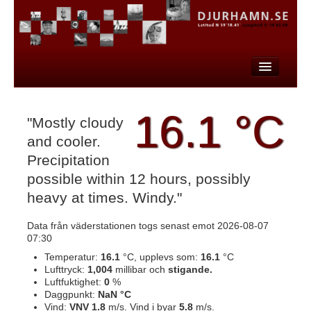
AKTUELLT
16.1 °C
VÄDER
"Mostly cloudy
and cooler.
FÖRETAG
Precipitation
FÖRENINGAR
possible within 12 hours, possibly
heavy at times. Windy."
HISTORIA
MAKERSPACE
Data från väderstationen togs senast emot 2026-08-07
07:30
Temperatur:
16.1
°C, upplevs som:
16.1
°C
Lufttryck:
1,004
millibar och
stigande.
Luftfuktighet:
0
%
Daggpunkt:
NaN °C
Vind:
VNV 1.8
m/s. Vind i byar
5.8
m/s.